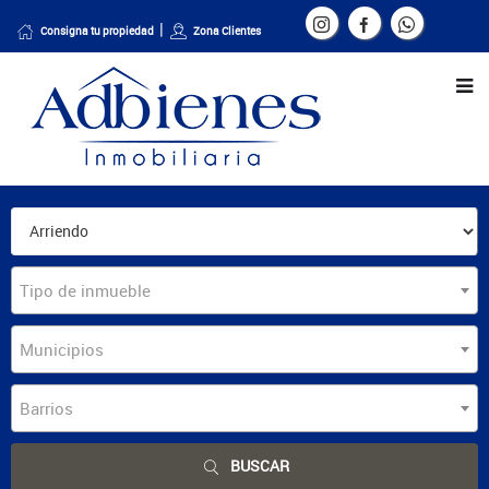
Consigna tu propiedad
Zona Clientes
Tipo de inmueble
Municipios
Barrios
BUSCAR