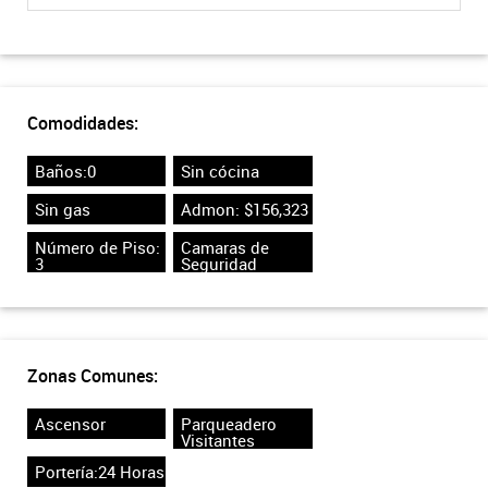
Comodidades:
Baños:0
Sin cócina
Sin gas
Admon: $156,323
Número de Piso:
Camaras de
3
Seguridad
Zonas Comunes:
Ascensor
Parqueadero
Visitantes
Portería:24 Horas