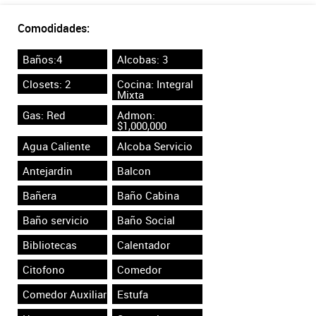
Comodidades:
Baños:4
Alcobas: 3
Closets: 2
Cocina: Integral
Mixta
Gas: Red
Admon:
$1,000,000
Agua Caliente
Alcoba Servicio
Antejardin
Balcon
Bañera
Baño Cabina
Baño servicio
Baño Social
Bibliotecas
Calentador
Citofono
Comedor
Comedor Auxiliar
Estufa