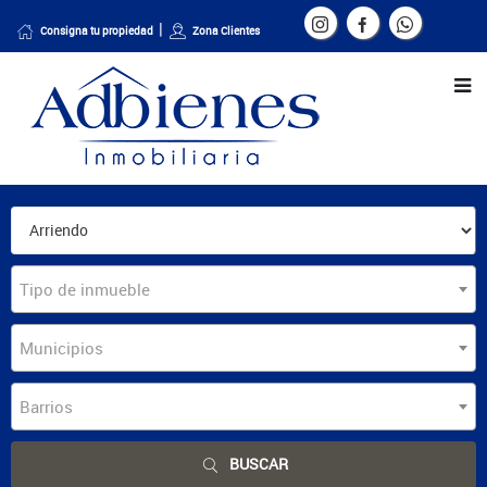
Consigna tu propiedad
Zona Clientes
Tipo de inmueble
Municipios
Barrios
BUSCAR