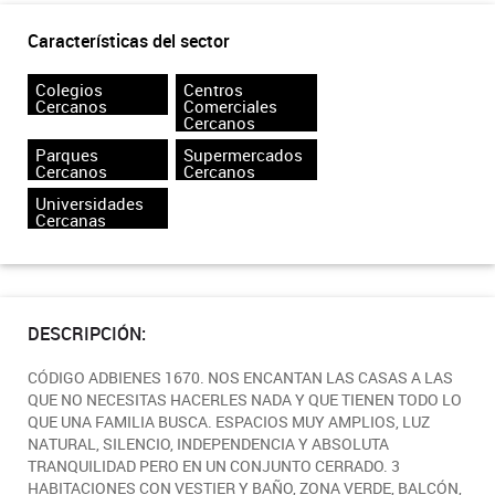
Características del sector
Colegios
Centros
Cercanos
Comerciales
Cercanos
Parques
Supermercados
Cercanos
Cercanos
Universidades
Cercanas
DESCRIPCIÓN:
CÓDIGO ADBIENES 1670. NOS ENCANTAN LAS CASAS A LAS
QUE NO NECESITAS HACERLES NADA Y QUE TIENEN TODO LO
QUE UNA FAMILIA BUSCA. ESPACIOS MUY AMPLIOS, LUZ
NATURAL, SILENCIO, INDEPENDENCIA Y ABSOLUTA
TRANQUILIDAD PERO EN UN CONJUNTO CERRADO. 3
HABITACIONES CON VESTIER Y BAÑO, ZONA VERDE, BALCÓN,